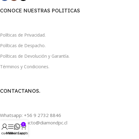
CONOCE NUESTRAS POLITICAS
Políticas de Privacidad.
Políticas de Despacho.
Políticas de Devolución y Garantía.
Términos y Condiciones.
CONTACTANOS.
Whatsapp: +56 9 2732 8846
Correo: contacto@diamondpc.cl
0
 cuenta
Menú
Whatsapp
Carrito