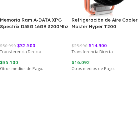
Memoria Ram A-DATA XPG
Refrigeración de Aire Cooler
Spectrix D35G 16GB 3200Mhz
Master Hyper T200
$
32.500
$
14.900
$
50.990
$
25.990
Transferencia Directa
Transferencia Directa
$
35.100
$
16.092
Otros medios de Pago.
Otros medios de Pago.
Leer Más
Leer Más