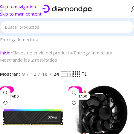
Este sitio es solo demostrativo
Skip to navigation
Skip to main content
Entrega Inmediata
Inicio
Clases de envío del producto
Entrega Inmediata
Mostrando los 2 resultados
Mostrar
9
12
18
24
-36%
-43%
AGOTADO
AGOTADO