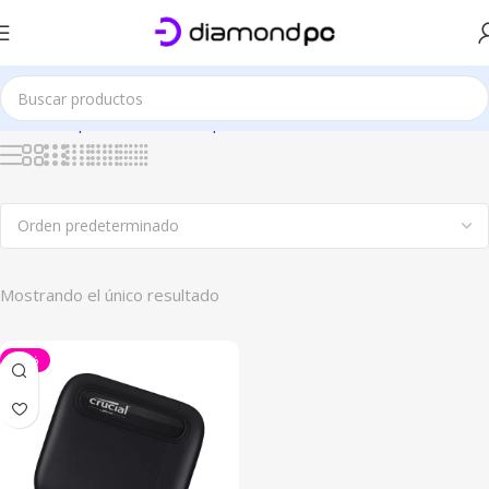
Este sitio es solo demostrativo
Inicio
Componentes de Computación
Discos SSD
SSD Externa
Mostrando el único resultado
-19%