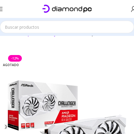
Este sitio es solo demostrativo
ntes de Computación
Tarjetas Graficas
Tarjetas Gráficas AMD
-12%
AGOTADO