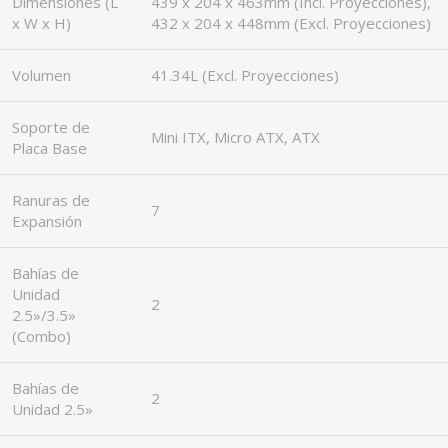
Dimensiones (L
439 x 204 x 463mm (Incl. Proyecciones),
x W x H)
432 x 204 x 448mm (Excl. Proyecciones)
Volumen
41.34L (Excl. Proyecciones)
Soporte de
Mini ITX, Micro ATX, ATX
Placa Base
Ranuras de
7
Expansión
Bahías de
Unidad
2
2.5»/3.5»
(Combo)
Bahías de
2
Unidad 2.5»