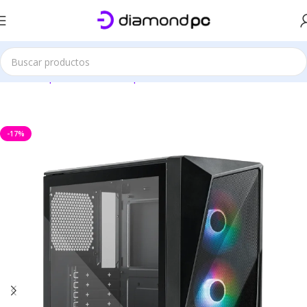
Este sitio es solo demostrativo
Inicio
Componentes de Computación
Gabinetes
Gabinetes ATX
-17%