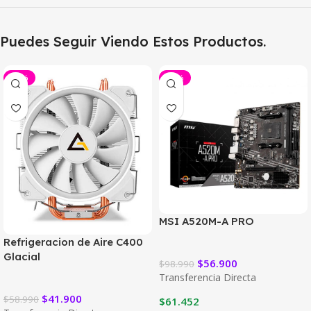
Puedes Seguir Viendo Estos Productos.
-29%
-43%
MSI A520M-A PRO
Refrigeracion de Aire C400
Glacial
$
56.900
$
98.990
Transferencia Directa
$
41.900
$
58.990
$
61.452