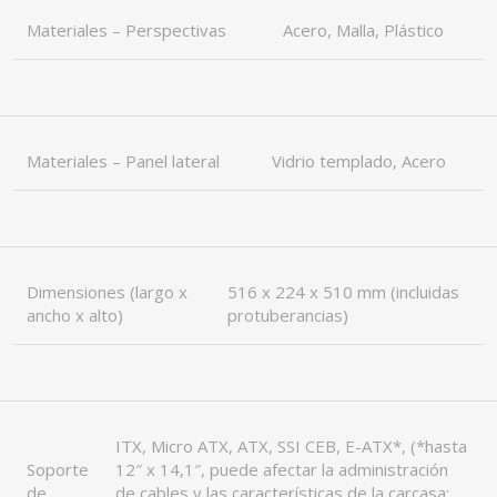
Materiales – Perspectivas
Acero, Malla, Plástico
Materiales – Panel lateral
Vidrio templado, Acero
Dimensiones (largo x
516 x 224 x 510 mm (incluidas
ancho x alto)
protuberancias)
ITX, Micro ATX, ATX, SSI CEB, E-ATX*, (*hasta
Soporte
12″ x 14,1″, puede afectar la administración
de
de cables y las características de la carcasa;