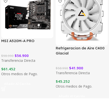
MSI A520M-A PRO
Refrigeracion de Aire C400
Glacial
$
56.900
$
98.990
Transferencia Directa
$
41.900
$
58.990
$
61.452
Transferencia Directa
Otros medios de Pago.
$
45.252
Añadir Al Carrito
Otros medios de Pago.
Añadir Al Carrito