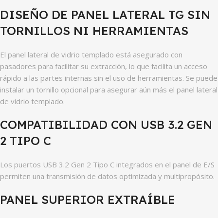
DISEÑO DE PANEL LATERAL TG SIN
TORNILLOS NI HERRAMIENTAS
El panel lateral de vidrio templado está asegurado con
pasadores para facilitar su extracción, lo que facilita un acceso
rápido a las partes internas sin el uso de herramientas. Se puede
instalar un tornillo opcional para asegurar aún más el panel lateral
de vidrio templado.
COMPATIBILIDAD CON USB 3.2 GEN
2 TIPO C
Los puertos USB 3.2 Gen 2 Tipo C integrados en el panel de E/S
permiten una transmisión de datos optimizada y multipropósito.
PANEL SUPERIOR EXTRAÍBLE