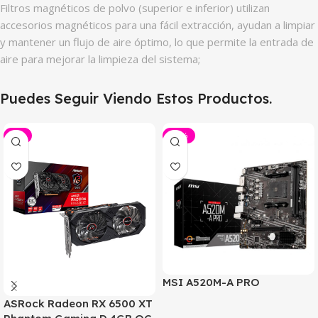
Filtros magnéticos de polvo (superior e inferior) utilizan
accesorios magnéticos para una fácil extracción, ayudan a limpiar
y mantener un flujo de aire óptimo, lo que permite la entrada de
aire para mejorar la limpieza del sistema;
Puedes Seguir Viendo Estos Productos.
-5%
-43%
MSI A520M-A PRO
ASRock Radeon RX 6500 XT