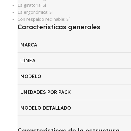
Es giratoria:
Sí
Es ergonómica:
Si
Con respaldo reclinable:
Sí
Características generales
MARCA
LÍNEA
MODELO
UNIDADES POR PACK
MODELO DETALLADO
Características de la estructura