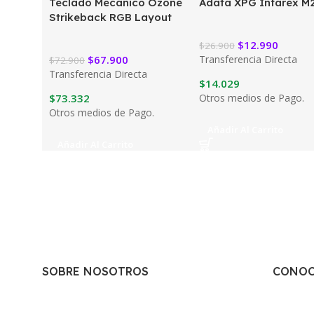
Teclado Mecánico Ozone
Adata XPG Infarex M
Strikeback RGB Layout
$
12.990
$
26.900
$
67.900
Transferencia Directa
$
72.900
Transferencia Directa
$
14.029
$
73.332
Otros medios de Pago.
Otros medios de Pago.
Añadir Al Carrito
Añadir Al Carrito
SOBRE NOSOTROS
CONOC