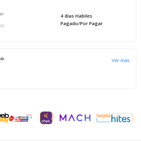
er
4 días Habiles
Pagado/Por Pagar
ss
ño.
Ver más