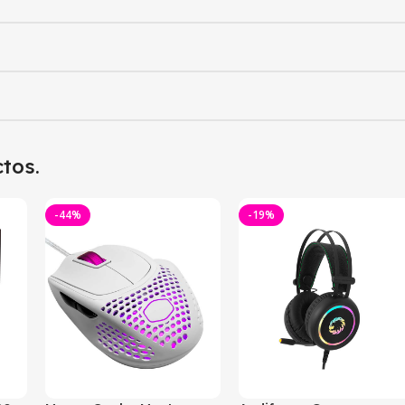
tos.
-44%
-19%