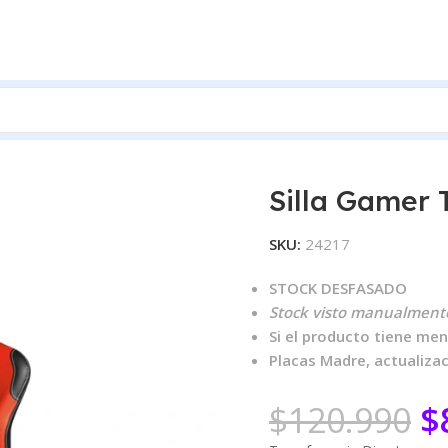
 Gamer
Silla Gamer Trust GXT 708R Resto Red
Silla Gamer 
SKU:
24217
STOCK DESFASADO
Stock visto manualmente
Si el producto tiene men
Placas Madre, actualiza
$
120.990
$