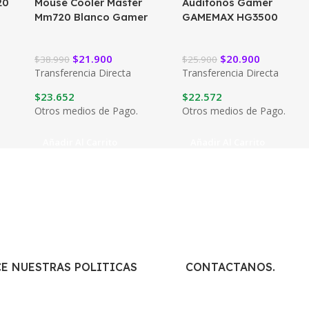
20
Mouse Cooler Master
Audifonos Gamer
Mm720 Blanco Gamer
GAMEMAX HG3500
Gaming 7.1 Virtual
Surround Gaming
$
21.900
$
20.900
$
38.990
$
25.900
Headset
Transferencia Directa
Transferencia Directa
$
23.652
$
22.572
Otros medios de Pago.
Otros medios de Pago.
Añadir Al Carrito
Añadir Al Carrito
E NUESTRAS POLITICAS
CONTACTANOS.