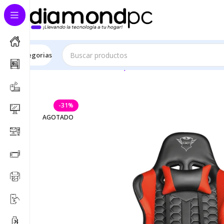
Este sitio es solo demostrativo
Categorias
Inicio
Accesorios de Computación
Zona Gamer
Sillas
-31%
AGOTADO