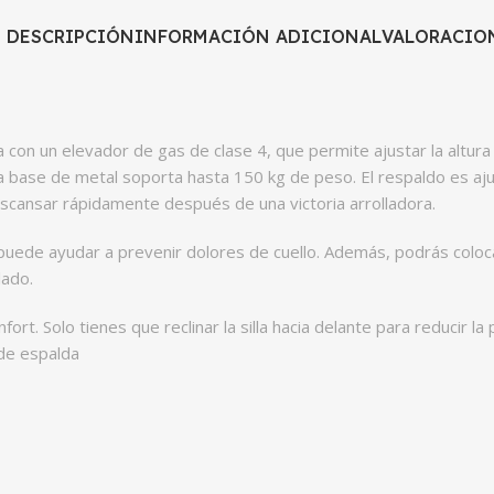
DESCRIPCIÓN
INFORMACIÓN ADICIONAL
VALORACION
 con un elevador de gas de clase 4, que permite ajustar la altura
 la base de metal soporta hasta 150 kg de peso. El respaldo es aju
scansar rápidamente después de una victoria arrolladora.
e puede ayudar a prevenir dolores de cuello. Además, podrás col
lado.
ort. Solo tienes que reclinar la silla hacia delante para reducir la 
 de espalda