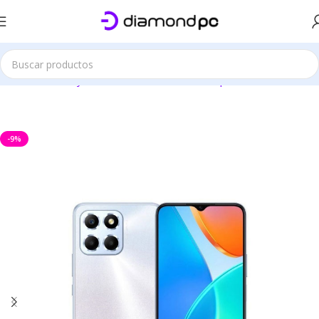
Este sitio es solo demostrativo
Inicio
Celulares y Accesorios
Celulares Smartphone
Honor
-9%