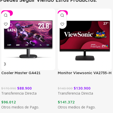
-48%
-7%
Cooler Master GA421
Monitor Viewsonic VA2735-H
$
88.900
$
130.900
$
170.990
$
140.900
Transferencia Directa
Transferencia Directa
$
96.012
$
141.372
Otros medios de Pago.
Otros medios de Pago.