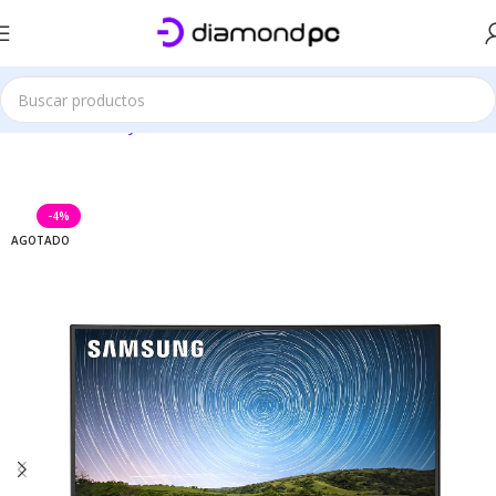
Este sitio es solo demostrativo
Inicio
Monitores y Televisores
Monitores
Monitores 60Hz
-4%
AGOTADO