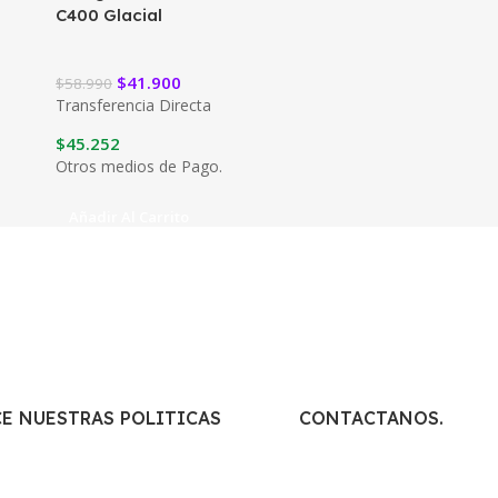
C400 Glacial
$
41.900
$
58.990
Transferencia Directa
$
45.252
Otros medios de Pago.
Añadir Al Carrito
E NUESTRAS POLITICAS
CONTACTANOS.