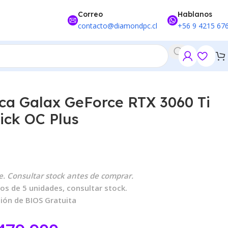
Correo
Hablanos
contacto@diamondpc.cl
+56 9 4215 67
060 Ti GDDR6X 1-Click OC Plus
ica Galax GeForce RTX 3060 Ti
ick OC Plus
. Consultar stock antes de comprar.
os de 5 unidades, consultar stock.
ción de BIOS Gratuita