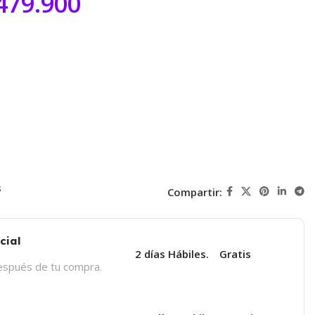
479.900
s
Compartir:
cial
2 días Hábiles.
Gratis
después de tu compra.
a