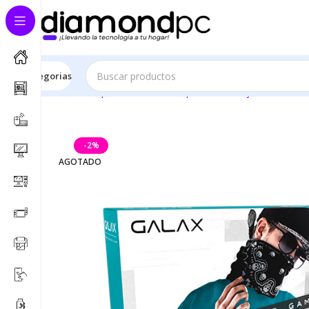
Este sitio es solo demostrativo
Categorias
Inicio
Componentes de Computación
Tarjetas Grafica
-2%
AGOTADO