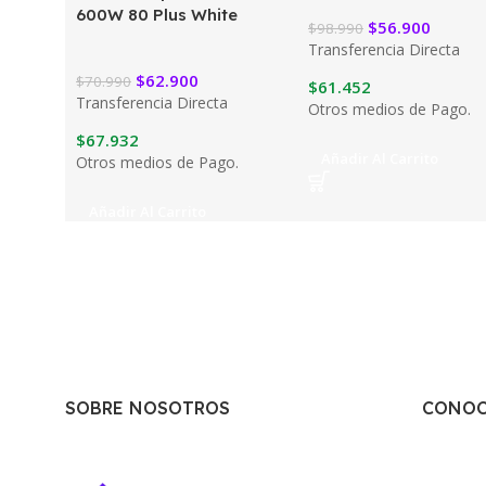
600W 80 Plus White
$
56.900
$
98.990
Transferencia Directa
$
62.900
$
70.990
$
61.452
Transferencia Directa
Otros medios de Pago.
$
67.932
Añadir Al Carrito
Otros medios de Pago.
Añadir Al Carrito
SOBRE NOSOTROS
CONOC