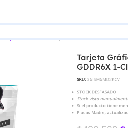
s
Tarjetas Gráficas Nvidia
Tarjeta Gráfica Galax GeForce RTX 3
Tarjeta Gráf
GDDR6X 1-Cl
SKU:
36ISM6MD2KCV
STOCK DESFASADO
Stock visto manualmente
Si el producto tiene men
Placas Madre, actualiza