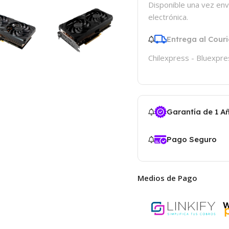
Disponible una vez env
electrónica.
Entrega al Couri
Chilexpress - Bluexpre
Garantía de 1 A
Pago Seguro
Medios de Pago