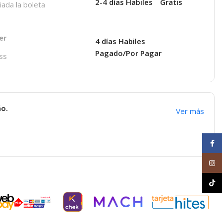
2-4 días Habiles
Gratis
iada la boleta
er
4 días Habiles
Pagado/Por Pagar
ss
ño.
Ver más
Face
Inst
TikT