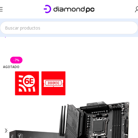
Este sitio es solo demostrativo
omputación
Placas Madre
Placas Madre AMD
Placas Madre AM5
-7%
AGOTADO